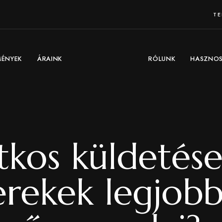
TE
MÉNYEK
ÁRAINK
RÓLUNK
HASZNOS
tkos küldetés
erekek legjobb