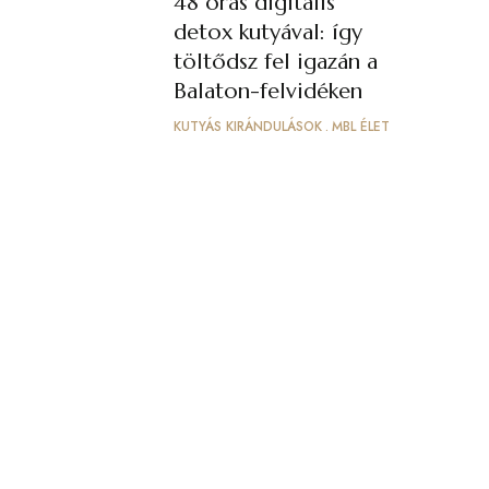
48 órás digitális
detox kutyával: így
töltődsz fel igazán a
Balaton-felvidéken
KUTYÁS KIRÁNDULÁSOK
MBL ÉLET