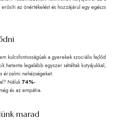
, erősíti az önértékelést és hozzájárul egy egészs
ődni
em kulcsfontosságúak a gyerekek szociális fejlőd
ik hetente legalább egyszer sétáltak kutyájukkal,
és érzelmi nehézségeket.
val? Náluk
74%-
ség és az empátia.
elünk marad