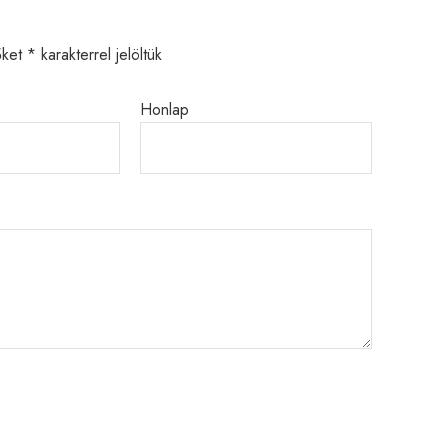
őket
*
karakterrel jelöltük
Honlap