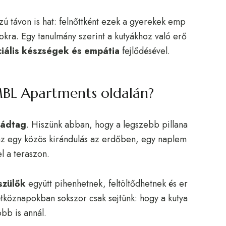
 távon is hat: felnőttként ezek a gyerekek emp
kra. Egy tanulmány szerint a kutyákhoz való erő
ciális készségek és empátia
fejlődésével.
 MBL Apartments oldalán?
ládtag
. Hiszünk abban, hogy a legszebb pillana
az egy közös kirándulás az erdőben, egy naplem
l a teraszon.
szülők
együtt pihenhetnek, feltöltődhetnek és er
hétköznapokban sokszor csak sejtünk: hogy a kutya
bb is annál.