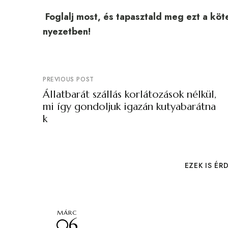
Foglalj most, és tapasztald meg ezt a kö
nyezetben!
PREVIOUS POST
Állatbarát szállás korlátozások nélkül,
mi így gondoljuk igazán kutyabarátna
k
EZEK IS ÉR
MÁRC
06