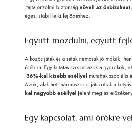
fajta érzelmi biztonság
növeli az önbizalmat
éges, stabil lelki fejlődéshez.
Együtt mozdulni, együtt fejl
A közös játék és a séták nemcsak jó mókák, han
ésében. Egy kutatás szerint azok a gyerekek, ak
36%-kal kisebb eséllyel
mutattak szociális 
Azok, akik heti háromszor is játszottak a kutyá
kal nagyobb eséllyel
jelent meg az előzékeny
Egy kapcsolat, ami örökre v