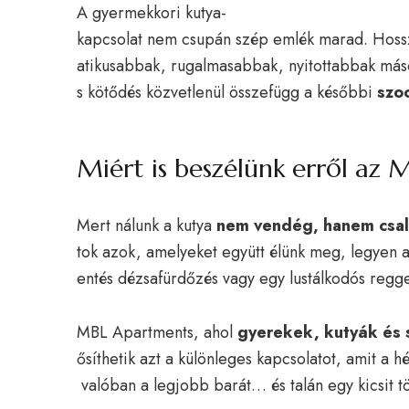
A gyermekkori kutya-
kapcsolat nem csupán szép emlék marad. Hosszú
atikusabbak, rugalmasabbak, nyitottabbak máso
s kötődés közvetlenül összefügg a későbbi
szo
Miért is beszélünk erről az
Mert nálunk a kutya
nem vendég, hanem csa
tok azok, amelyeket együtt élünk meg, legyen 
entés dézsafürdőzés vagy egy lustálkodós regge
MBL Apartments, ahol
gyerekek, kutyák és 
ősíthetik azt a különleges kapcsolatot, amit a 
valóban a legjobb barát… és talán egy kicsit tö