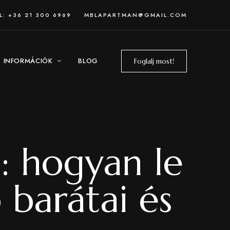
L: +36 21 300 6969
MBLAPARTMAN@GMAIL.COM
 INFORMÁCIÓK
BLOG
Foglalj most!
e: hogyan le
 barátai és