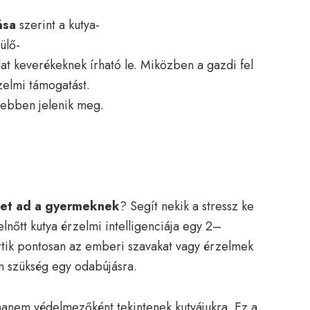
ása
szerint a kutya-
ülő-
at keverékeknek írható le. Miközben a gazdi fel
rzelmi támogatást.
sebben jelenik meg.
tet ad a gyermeknek
? Segít nekik a stressz ke
lnőtt kutya érzelmi intelligenciája egy 2–
rtik pontosan az emberi szavakat vagy érzelmek
n szükség egy odabújásra.
anem védelmezőként tekintenek kutyájukra. Ez a