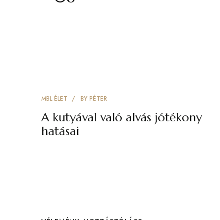
MBL ÉLET
BY
PÉTER
A kutyával való alvás jótékony
hatásai