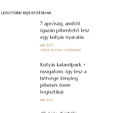
LEGUTÓBBI BEJEGYZÉSEINK
7 apróság, amitől
igazán pihentető lesz
egy kutyás nyaralás
MBL ÉLET
TIPPEK KUTYÁS UTAZÓKNAK
Kutyás kalandpark +
nyugalom: így lesz a
hétvége tényleg
pihenés (nem
logisztika)
MBL ÉLET