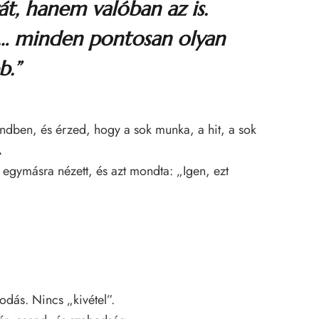
t, hanem valóban az is.
… minden pontosan olyan
b.”
endben, és érzed, hogy a sok munka, a hit, a sok
.
 egymásra nézett, és azt mondta: „Igen, ezt
kodás. Nincs „kivétel”.