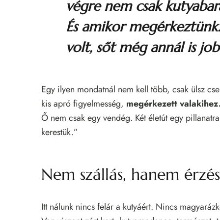
végre nem csak kutyabará
És amikor megérkeztünk
volt, sőt még annál is job
Egy ilyen mondatnál nem kell több, csak ülsz cs
kis apró figyelmesség,
megérkezett valakihez
Ő nem csak egy vendég. Két életút egy pillanatra
kerestük.”
Nem szállás, hanem érzés
Itt nálunk nincs felár a kutyáért. Nincs magyaráz