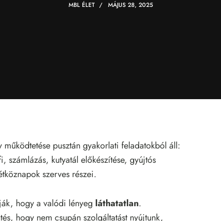
MBL ÉLET
MÁJUS 28, 2025
 működtetése pusztán gyakorlati feladatokból áll:
i, számlázás, kutyatál előkészítése, gyújtós
étköznapok szerves részei.
dják, hogy a valódi lényeg
láthatatlan
.
és, hogy nem csupán szolgáltatást nyújtunk,