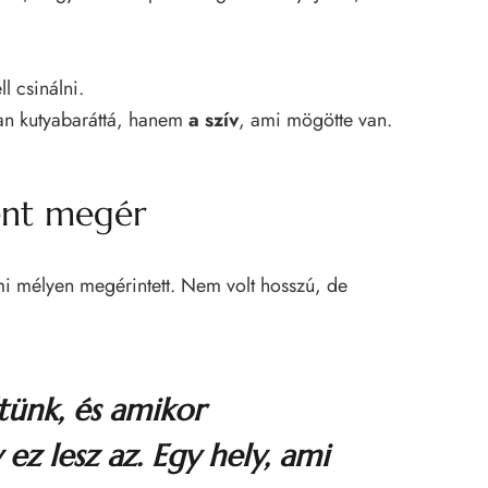
l csinálni.
an kutyabaráttá, hanem
a szív
, ami mögötte van.
ent megér
mi mélyen megérintett. Nem volt hosszú, de
tünk, és amikor
ez lesz az. Egy hely, ami