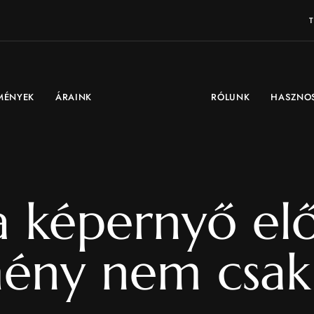
MÉNYEK
ÁRAINK
RÓLUNK
HASZNO
 képernyő elő
mény nem csak