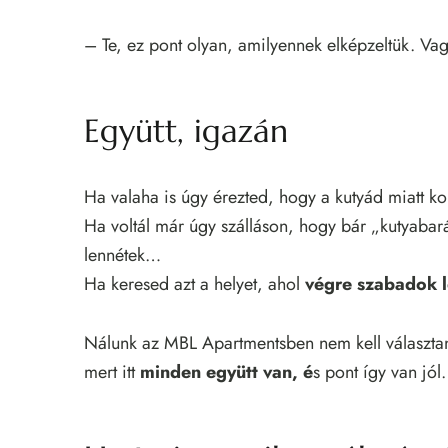
– Te, ez pont olyan, amilyennek elképzeltük. Vag
Együtt, igazán
Ha valaha is úgy érezted, hogy a kutyád miatt 
Ha voltál már úgy szálláson, hogy bár „kutyabará
lennétek…
Ha keresed azt a helyet, ahol
végre szabadok l
Nálunk az MBL Apartmentsben nem kell választan
mert itt
minden együtt van, é
s pont így van jól.