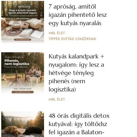
7 apróság, amitől
igazán pihentető lesz
egy kutyás nyaralás
MBL ÉLET
TIPPEK KUTYÁS UTAZÓKNAK
Kutyás kalandpark +
nyugalom: így lesz a
hétvége tényleg
pihenés (nem
logisztika)
MBL ÉLET
48 órás digitális detox
kutyával: így töltődsz
fel igazán a Balaton-