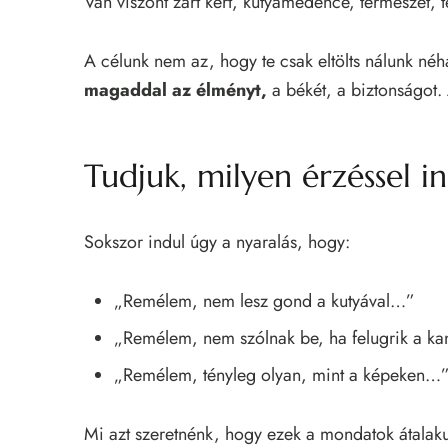
Van viszont zárt kert, kutyamedence, természet, 
A célunk nem az, hogy te csak eltölts nálunk né
magaddal az élményt,
a békét, a biztonságot.
Tudjuk, milyen érzéssel i
Sokszor indul úgy a nyaralás, hogy:
„Remélem, nem lesz gond a kutyával…”
„Remélem, nem szólnak be, ha felugrik a k
„Remélem, tényleg olyan, mint a képeken…
Mi azt szeretnénk, hogy ezek a mondatok átalak