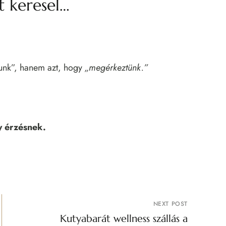
t keresel…
tunk”, hanem azt, hogy
„megérkeztünk.”
y érzésnek.
NEXT POST
Kutyabarát wellness szállás a