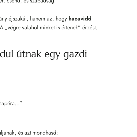
tér, csend, és szabadság.
hány éjszakát, hanem az, hogy
hazavidd
 A „végre valahol minket is értenek” érzést.
ndul útnak egy gazdi
anapéra…”
”
uljanak, és azt mondhasd: