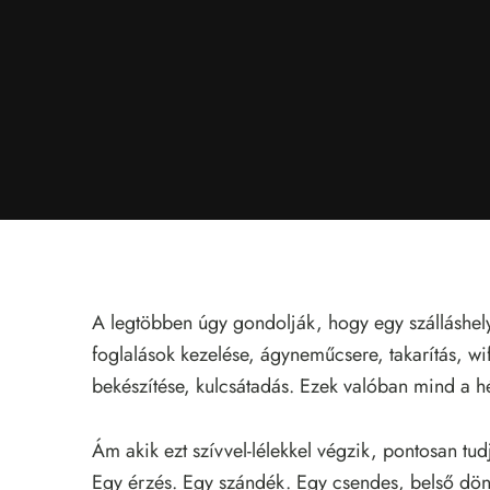
A legtöbben úgy gondolják, hogy egy szálláshely
foglalások kezelése, ágyneműcsere, takarítás, wif
bekészítése, kulcsátadás. Ezek valóban mind a h
Ám akik ezt szívvel-lélekkel végzik, pontosan tu
Egy érzés. Egy szándék. Egy csendes, belső dönt