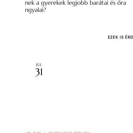
nek a gyerekek legjobb barátai és őra
ngyalai?
EZEK IS ÉR
JÚL
31