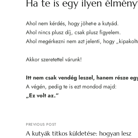
Ha te is egy ilyen élmény
Ahol nem kérdés, hogy jöhet-e a kutyád.
Ahol nincs plusz díj, csak plusz figyelem.
Ahol megérkezni nem azt jelenti, hogy „kipakol
Akkor szeretettel várunk!
Itt nem csak vendég leszel, hanem része eg
A végén, pedig te is ezt mondod majd:
„Ez volt az.”
PREVIOUS POST
A kutyák titkos küldetése: hogyan lesz