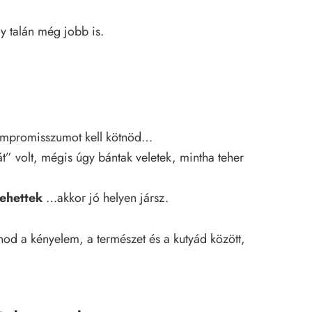
y talán még jobb is.
kompromisszumot kell kötnöd…
t” volt, mégis úgy bántak veletek, mintha teher
ehettek
…akkor jó helyen jársz.
od a kényelem, a természet és a kutyád között,