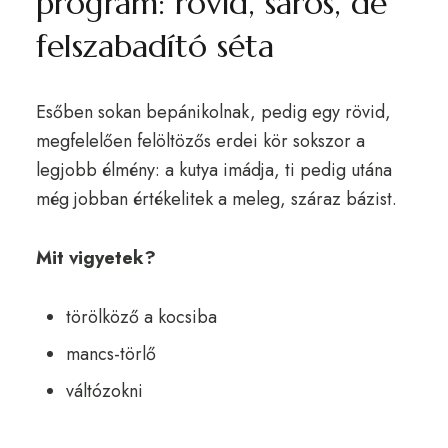
program: rövid, sáros, de
felszabadító séta
Esőben sokan bepánikolnak, pedig egy rövid,
megfelelően felöltözős erdei kör sokszor a
legjobb élmény: a kutya imádja, ti pedig utána
még jobban értékelitek a meleg, száraz bázist.
Mit vigyetek?
törölköző a kocsiba
mancs-törlő
váltózokni