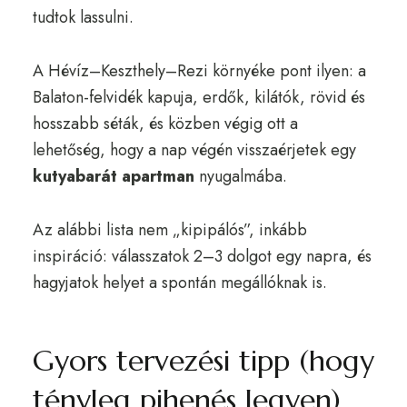
tudtok lassulni.
A Hévíz–Keszthely–Rezi környéke pont ilyen: a
Balaton-felvidék kapuja, erdők, kilátók, rövid és
hosszabb séták, és közben végig ott a
lehetőség, hogy a nap végén visszaérjetek egy
kutyabarát apartman
nyugalmába.
Az alábbi lista nem „kipipálós”, inkább
inspiráció: válasszatok 2–3 dolgot egy napra, és
hagyjatok helyet a spontán megállóknak is.
Gyors tervezési tipp (hogy
tényleg pihenés legyen)