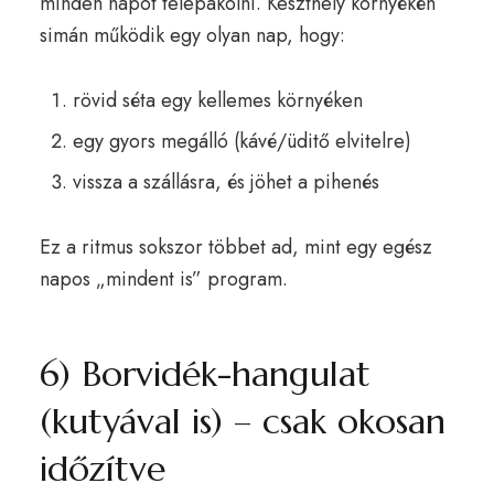
minden napot telepakolni. Keszthely környékén
simán működik egy olyan nap, hogy:
rövid séta egy kellemes környéken
egy gyors megálló (kávé/üditő elvitelre)
vissza a szállásra, és jöhet a pihenés
Ez a ritmus sokszor többet ad, mint egy egész
napos „mindent is” program.
6) Borvidék-hangulat
(kutyával is) – csak okosan
időzítve