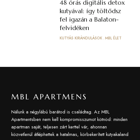
48 órás digitális detox
kutyával: így töltődsz
fel igazán a Balaton-
felvidéken
KUTYÁS KIRÁNDULÁSOK
MBL ÉLET
MBL APARTMENS
Nálunk a négylábú barátod is családtag. Az MBL
Apartmentsben nem kell kompromisszumot kötnöd: minden
apartman saját, teljesen zárt kerttel vár, ahonnan
közvetlenül átléphettek a hatalmas, körbekerített kutyakaland