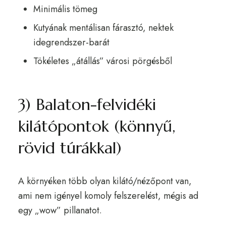
Minimális tömeg
Kutyának mentálisan fárasztó, nektek
idegrendszer-barát
Tökéletes „átállás” városi pörgésből
3) Balaton-felvidéki
kilátópontok (könnyű,
rövid túrákkal)
A környéken több olyan kilátó/nézőpont van,
ami nem igényel komoly felszerelést, mégis ad
egy „wow” pillanatot.