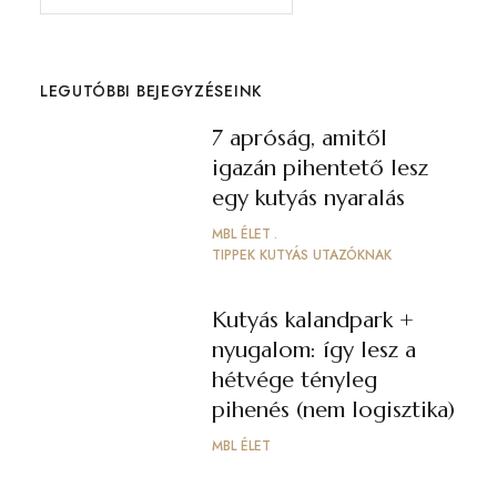
LEGUTÓBBI BEJEGYZÉSEINK
7 apróság, amitől
igazán pihentető lesz
egy kutyás nyaralás
MBL ÉLET
TIPPEK KUTYÁS UTAZÓKNAK
Kutyás kalandpark +
nyugalom: így lesz a
hétvége tényleg
pihenés (nem logisztika)
MBL ÉLET