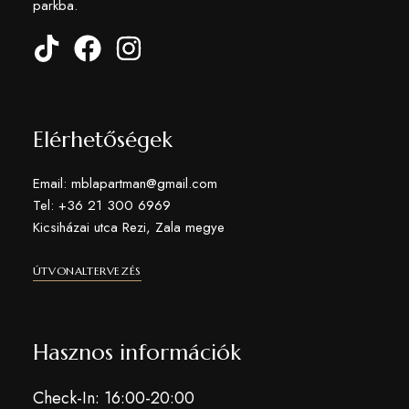
parkba.
Elérhetőségek
Email: mblapartman@gmail.com
Tel: +36 21 300 6969
Kicsiházai utca Rezi, Zala megye
Az Ön adatainak védelme fontos a
ÚTVONALTERVEZÉS
számunkra
Sütiket használunk a tartalmak és hirdetések személyre szabásához,
közösségi funkciók biztosításához, valamint weboldal forgalmunk
Hasznos információk
elemzéséhez. Ezenkívül közösségi média-, hirdető- és elemező
partnereinkkel megosztjuk az Ön weboldal használatra vonatkozó
Check-In:
16:00-20:00
adatait, akik kombinálhatják az adatokat más olyan adatokkal,