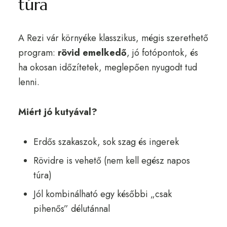
túra
A Rezi vár környéke klasszikus, mégis szerethető
program:
rövid emelkedő
, jó fotópontok, és
ha okosan időzítetek, meglepően nyugodt tud
lenni.
Miért jó kutyával?
Erdős szakaszok, sok szag és ingerek
Rövidre is vehető (nem kell egész napos
túra)
Jól kombinálható egy későbbi „csak
pihenős” délutánnal