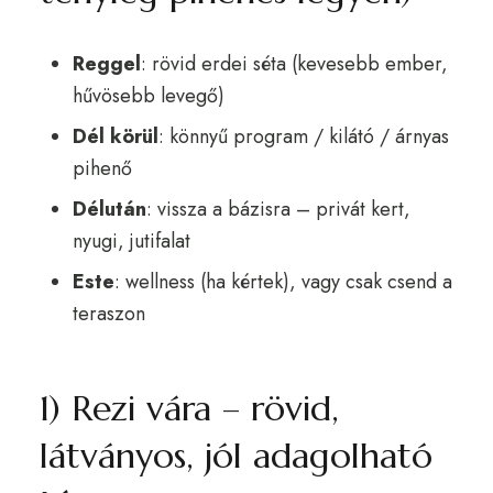
Reggel
: rövid erdei séta (kevesebb ember,
hűvösebb levegő)
Dél körül
: könnyű program / kilátó / árnyas
pihenő
Délután
: vissza a bázisra – privát kert,
nyugi, jutifalat
Este
: wellness (ha kértek), vagy csak csend a
teraszon
1) Rezi vára – rövid,
látványos, jól adagolható