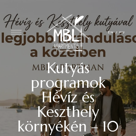
EN
/
HU
Kutyás
programok
Hévíz és
Keszthely
környékén – 10