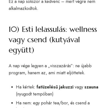
Ez a nap sokszor a kedvenc – mert végre nem
alkalmazkodtok.
10) Esti lelassulás: wellness
vagy csend (kutyával
együtt)
A nap vége legyen a „visszazárás”: ne újabb
program, hanem az, ami miatt eljöttetek.
Ha kértek:
fatüzelésű jakuzzi
vagy
szauna
(nyugodt tempóban)
Ha nem: egy pohár tea/bor, és csend a