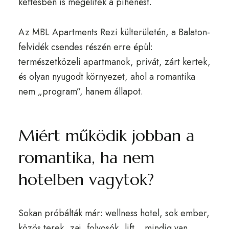
kettesben is megélitek a pihenést.
Az MBL Apartments Rezi külterületén, a Balaton-
felvidék csendes részén erre épül:
természetközeli apartmanok, privát, zárt kertek,
és olyan nyugodt környezet, ahol a romantika
nem „program”, hanem állapot.
Miért működik jobban a
romantika, ha nem
hotelben vagytok?
Sokan próbálták már: wellness hotel, sok ember,
közös terek, zaj, folyosók, lift, „mindig van