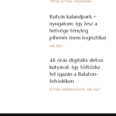
TIPPEK KUTYÁS UTAZÓKNAK
Kutyás kalandpark +
nyugalom: így lesz a
hétvége tényleg
pihenés (nem logisztika)
MBL ÉLET
48 órás digitális detox
kutyával: így töltődsz
fel igazán a Balaton-
felvidéken
KUTYÁS KIRÁNDULÁSOK
MBL ÉLET