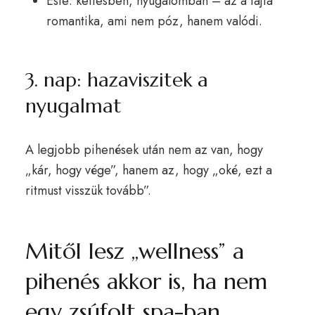
Este: kettesben, nyugalomban – az a fajta
romantika, ami nem póz, hanem valódi.
3. nap: hazaviszitek a
nyugalmat
A legjobb pihenések után nem az van, hogy
„kár, hogy vége”, hanem az, hogy „oké, ezt a
ritmust visszük tovább”.
Mitől lesz „wellness” a
pihenés akkor is, ha nem
egy zsúfolt spa-ban