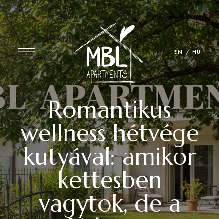
EN
/
HU
Romantikus
wellness hétvége
kutyával: amikor
kettesben
vagytok, de a