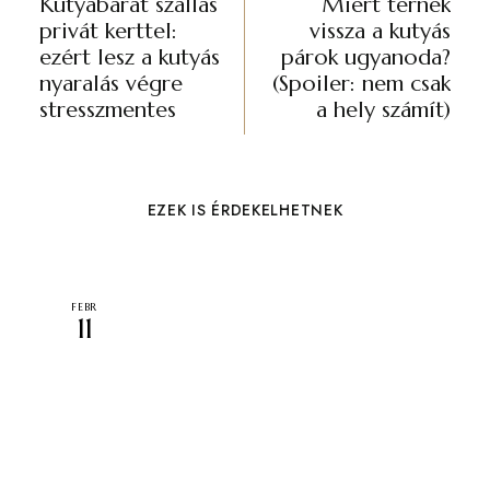
Kutyabarát szállás
Miért térnek
privát kerttel:
vissza a kutyás
ezért lesz a kutyás
párok ugyanoda?
nyaralás végre
(Spoiler: nem csak
stresszmentes
a hely számít)
EZEK IS ÉRDEKELHETNEK
FEBR
11