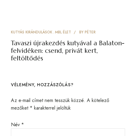
KUTYÁS KIRÁNDULÁSOK
MBL ÉLET
BY
PÉTER
Tavaszi újrakezdés kutyával a Balaton-
felvidéken: csend, privát kert,
feltöltődés
VÉLEMÉNY, HOZZÁSZÓLÁS?
Az e-mail címet nem tesszük közzé.
A kötelező
mezőket
*
karakterrel jelöltük
Név
*