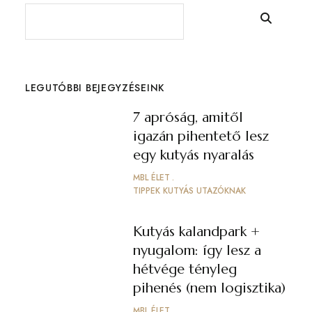
LEGUTÓBBI BEJEGYZÉSEINK
7 apróság, amitől
igazán pihentető lesz
egy kutyás nyaralás
MBL ÉLET
TIPPEK KUTYÁS UTAZÓKNAK
Kutyás kalandpark +
nyugalom: így lesz a
hétvége tényleg
pihenés (nem logisztika)
MBL ÉLET