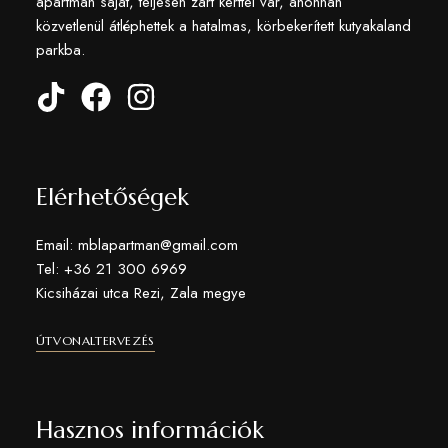
apartman saját, teljesen zárt kerttel vár, ahonnan
közvetlenül átléphettek a hatalmas, körbekerített kutyakaland
parkba.
Elérhetőségek
Email: mblapartman@gmail.com
Tel: +36 21 300 6969
Kicsiházai utca Rezi, Zala megye
ÚTVONALTERVEZÉS
Sütiket használunk a tartalmak és hirdetések személyre szabásához,
közösségi funkciók biztosításához, valamint weboldal forgalmunk
Hasznos információk
elemzéséhez. Ezenkívül közösségi média-, hirdető- és elemező