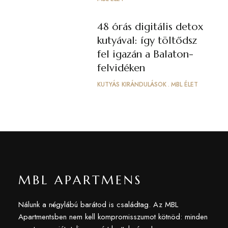
48 órás digitális detox
kutyával: így töltődsz
fel igazán a Balaton-
felvidéken
KUTYÁS KIRÁNDULÁSOK
MBL ÉLET
MBL APARTMENS
Nálunk a négylábú barátod is családtag. Az MBL
Apartmentsben nem kell kompromisszumot kötnöd: minden