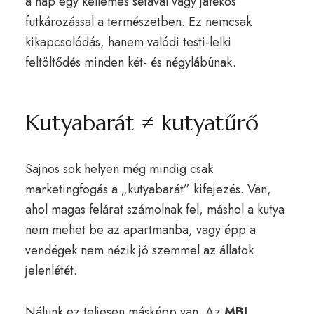
a nap egy kellemes sétával vagy játékos
futkározással a természetben. Ez nemcsak
kikapcsolódás, hanem valódi testi-lelki
feltöltődés minden két- és négylábúnak.
Kutyabarát ≠ kutyatűrő
Sajnos sok helyen még mindig csak
marketingfogás a „kutyabarát” kifejezés. Van,
ahol magas felárat számolnak fel, máshol a kutya
nem mehet be az apartmanba, vagy épp a
vendégek nem nézik jó szemmel az állatok
jelenlétét.
Nálunk ez teljesen másképp van. Az
MBL