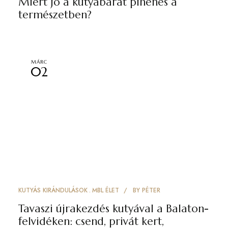
Miért jó a kutyabarát pihenés a
természetben?
MÁRC
02
KUTYÁS KIRÁNDULÁSOK
MBL ÉLET
BY
PÉTER
Tavaszi újrakezdés kutyával a Balaton-
felvidéken: csend, privát kert,